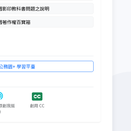
園影印教科書問題之說明
園著作權百寶箱
公務園+ 學習平臺
st原創我挺
創用 CC
你